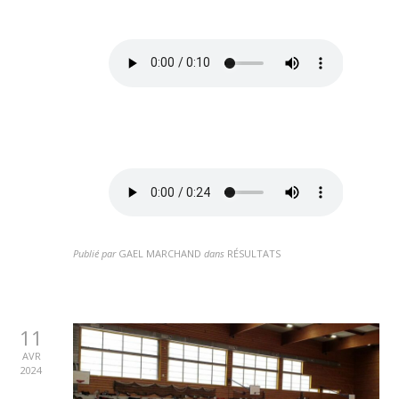
Publié par
GAEL MARCHAND
dans
RÉSULTATS
11
AVR
2024